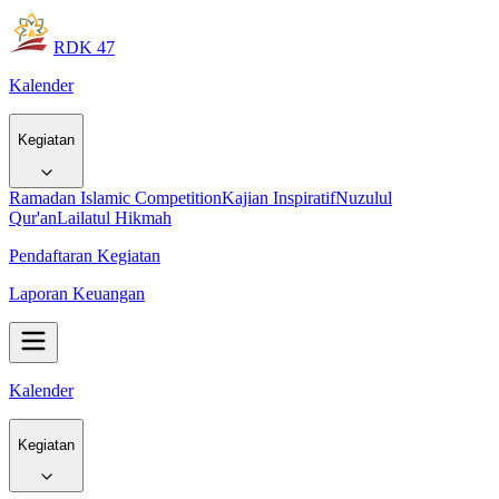
RDK 47
Kalender
Kegiatan
Ramadan Islamic Competition
Kajian Inspiratif
Nuzulul
Qur'an
Lailatul Hikmah
Pendaftaran Kegiatan
Laporan Keuangan
Kalender
Kegiatan